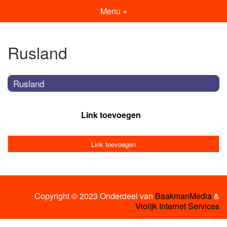
Menu +
Rusland
Rusland
Link toevoegen
Link toevoegen
Copyright © 2023 Onderdeel van
BaakmanMedia
&
Vrolijk Internet Services